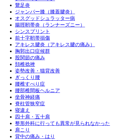
鵞足炎
ジャンパー膝（膝蓋腱炎）
オスグッドシュラッター病
腸脛靭帯炎（ランナーズニー）
シンスプリント
前十字靭帯損傷
アキレス腱炎（アキレス腱の痛み）
胸郭出口症候群
股関節の痛み
頚椎捻挫
姿勢改善・猫背改善
ぎっくり腰
腰椎すべり症
腰部椎間板ヘルニア
坐骨神経痛
脊柱管狭窄症
寝違え
四十肩・五十肩
整形外科に行っても異常が見られなかった
肩こり
背中の痛み・はり