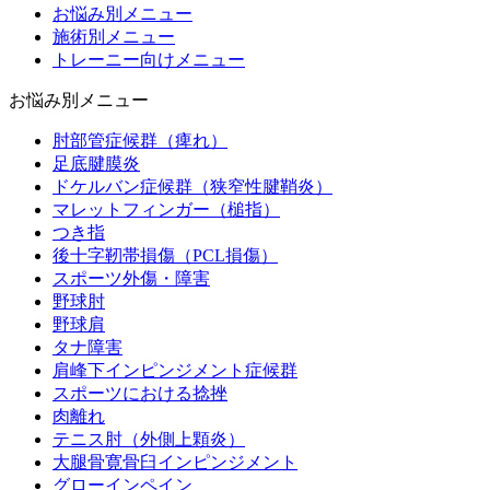
お悩み別メニュー
施術別メニュー
トレーニー向けメニュー
お悩み別メニュー
肘部管症候群（痺れ）
足底腱膜炎
ドケルバン症候群（狭窄性腱鞘炎）
マレットフィンガー（槌指）
つき指
後十字靭帯損傷（PCL損傷）
スポーツ外傷・障害
野球肘
野球肩
タナ障害
肩峰下インピンジメント症候群
スポーツにおける捻挫
肉離れ
テニス肘（外側上顆炎）
大腿骨寛骨臼インピンジメント
グローインペイン