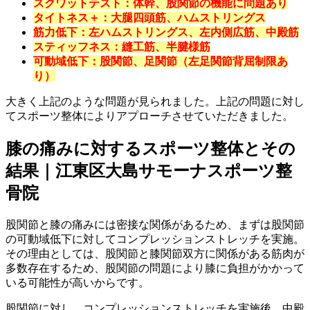
スクワットテスト：体幹、股関節の機能に問題あり
タイトネス＋：大腿四頭筋、ハムストリングス
筋力低下：左ハムストリングス、左内側広筋、中殿筋
スティッフネス：縫工筋、半腱様筋
可動域低下：股関節、足関節（左足関節背屈制限あ
り）
大きく上記のような問題が見られました。上記の問題に対し
てスポーツ整体によりアプローチさせていただきました。
膝の痛みに対するスポーツ整体とその
結果｜江東区大島サモーナスポーツ整
骨院
股関節と膝の痛みには密接な関係があるため、まずは股関節
の可動域低下に対してコンプレッションストレッチを実施。
その理由としては、股関節と膝関節双方に関係がある筋肉が
多数存在するため、股関節の問題により膝に負担がかかって
いる可能性が高いからです。
股関節に対し、コンプレッションストレッチを実施後、中殿