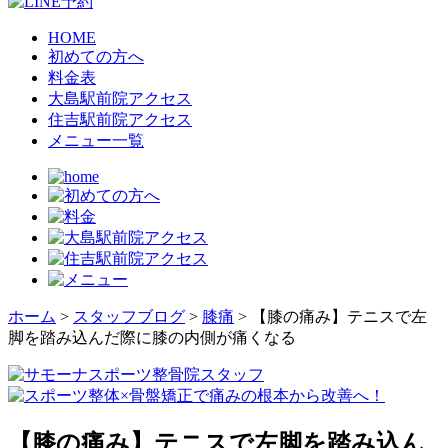
HOME
初めての方へ
料金表
大島駅前院アクセス
住吉駅前院アクセス
メニュー一覧
ホーム
>
スタッフブログ
>
膝痛
>
【膝の痛み】テニスで左
脚を踏み込んだ際に膝の内側が痛くなる
【膝の痛み】テニスで左脚を踏み込ん