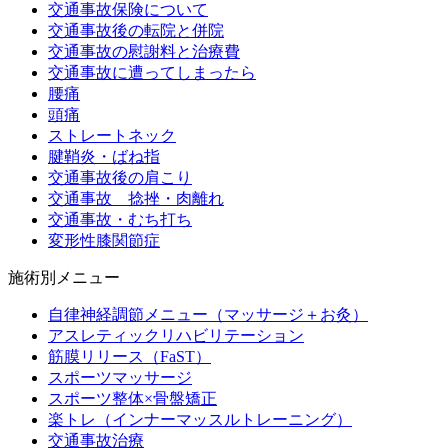
交通事故保険について
交通事故後の転院と併院
交通事故の慰謝料と治療費
交通事故に遭ってしまったら
腰痛
頭痛
ストレートネック
腱鞘炎・ばね指
交通事故後の肩こり
交通事故 捻挫・肉離れ
交通事故・むち打ち
変形性膝関節症
施術別メニュー
自律神経調節メニュー（マッサージ＋お灸）
アスレティックリハビリテーション
筋膜リリース（FaST）
スポーツマッサージ
スポーツ整体×骨盤矯正
楽トレ（インナーマッスルトレーニング）
交通事故治療