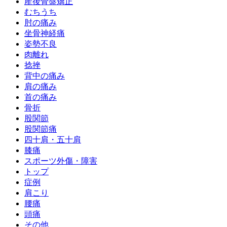
産後骨盤矯正
むちうち
肘の痛み
坐骨神経痛
姿勢不良
肉離れ
捻挫
背中の痛み
肩の痛み
首の痛み
骨折
股関節
股関節痛
四十肩・五十肩
膝痛
スポーツ外傷・障害
トップ
症例
肩こり
腰痛
頭痛
その他