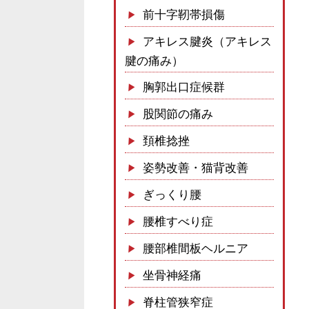
前十字靭帯損傷
アキレス腱炎（アキレス
腱の痛み）
胸郭出口症候群
股関節の痛み
頚椎捻挫
姿勢改善・猫背改善
ぎっくり腰
腰椎すべり症
腰部椎間板ヘルニア
坐骨神経痛
脊柱管狭窄症