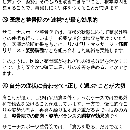
し方」や「姿勢」そのものを改善できる**こと。根本原因を
整えることで、再発しにくい体をつくることができます。
③ 医療と整骨院の“連携”が最も効果的
サモーナスポーツ整骨院では、症状の状態に応じて整形外科
との連携も行っています。必要な場合は検査を受けていただ
き、医師の診断結果をもとに、
リハビリ・マッサージ・筋膜
リリース・姿勢調整
などを組み合わせた施術を実施します。
このように、医療と整骨院がそれぞれの得意分野を活かすこ
とで、より安全かつ確実に肩こりの改善を進めることができ
ます。
④ 自分の症状に合わせて“正しく選ぶ”ことが大切
肩こりが強く、しびれや頭痛を伴うようなケースでは整形外
科で検査を受けることが適しています。一方で、慢性的なこ
りや姿勢の悪さ、再発を繰り返す肩の重だるさでお悩みの方
は、
整骨院での筋肉・姿勢バランスの調整が効果的
です。
サモーナスポーツ整骨院では、「痛みを取る」だけでなく、