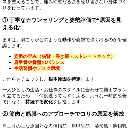
ス
を整えることで、痛みや重だるさを繰り返さない身体づく
りを行っています。
① 丁寧なカウンセリングと姿勢評価で“原因を見
える化”
まずは、肩こりがどのような動作や姿勢で強く出るのかを確
認します。
姿勢の歪み（猫背・巻き肩・ストレートネック）
肩甲骨や骨盤のバランス
生活習慣やデスク環境
これらをチェックし、
根本原因を特定
します。
一人ひとりの生活・お仕事のスタイルに合わせて施術プラン
を立てるため、「何度通ってもすぐ戻る」ような一時的改善
ではなく、
持続する変化
を目指します。
② 筋肉と筋膜へのアプローチでコリの原因を解放
肩こりの主な原因となる僧帽筋・肩甲挙筋・菱形筋・胸鎖乳