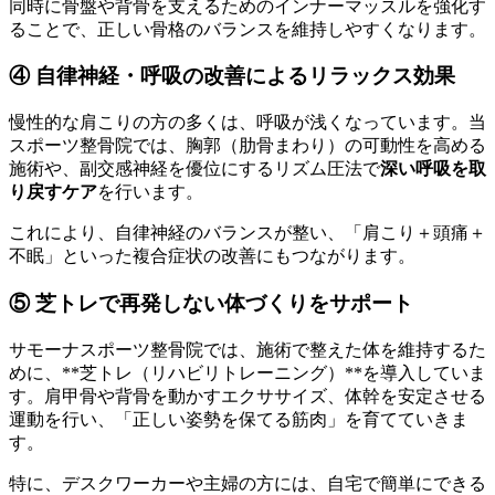
同時に骨盤や背骨を支えるためのインナーマッスルを強化す
ることで、正しい骨格のバランスを維持しやすくなります。
④ 自律神経・呼吸の改善によるリラックス効果
慢性的な肩こりの方の多くは、呼吸が浅くなっています。当
スポーツ整骨院では、胸郭（肋骨まわり）の可動性を高める
施術や、副交感神経を優位にするリズム圧法で
深い呼吸を取
り戻すケア
を行います。
これにより、自律神経のバランスが整い、「肩こり＋頭痛＋
不眠」といった複合症状の改善にもつながります。
⑤ 芝トレで再発しない体づくりをサポート
サモーナスポーツ整骨院では、施術で整えた体を維持するた
めに、**芝トレ（リハビリトレーニング）**を導入していま
す。肩甲骨や背骨を動かすエクササイズ、体幹を安定させる
運動を行い、「正しい姿勢を保てる筋肉」を育てていきま
す。
特に、デスクワーカーや主婦の方には、自宅で簡単にできる