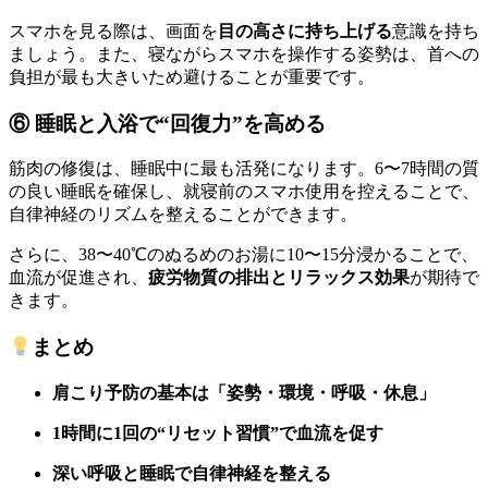
スマホを見る際は、画面を
目の高さに持ち上げる
意識を持ち
ましょう。また、寝ながらスマホを操作する姿勢は、首への
負担が最も大きいため避けることが重要です。
⑥ 睡眠と入浴で“回復力”を高める
筋肉の修復は、睡眠中に最も活発になります。6〜7時間の質
の良い睡眠を確保し、就寝前のスマホ使用を控えることで、
自律神経のリズムを整えることができます。
さらに、38〜40℃のぬるめのお湯に10〜15分浸かることで、
血流が促進され、
疲労物質の排出とリラックス効果
が期待で
きます。
まとめ
肩こり予防の基本は「姿勢・環境・呼吸・休息」
1時間に1回の“リセット習慣”で血流を促す
深い呼吸と睡眠で自律神経を整える