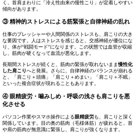
く、首肩まわりに「冷え性由来の慢性こり」が定着しやすい
傾向があります。
③ 精神的ストレスによる筋緊張と自律神経の乱れ
仕事のプレッシャーや人間関係のストレスも、肩こりの大き
な要因です。人はストレスを感じると、交感神経が優位にな
り、体が“戦闘モード”になります。この状態では血管が収縮
し、筋肉が硬くなって血流が悪化します。
長期間ストレスが続くと、筋肉の緊張が取れないまま
慢性化
した肩こり
へと発展。さらに、自律神経のバランスが崩れる
と、「肩こり＋頭痛」「肩こり＋めまい」「肩こり＋不眠」
といった複合症状が現れることもあります。
④ 眼精疲労・噛みしめ・呼吸の浅さも肩こりを悪
化させる
パソコン作業やスマホ操作による
眼精疲労
も、肩こりと深く
関係しています。目の奥の筋肉（毛様体筋）が疲れると、首
や肩の筋肉が無意識に緊張し、肩こりが強くなります。