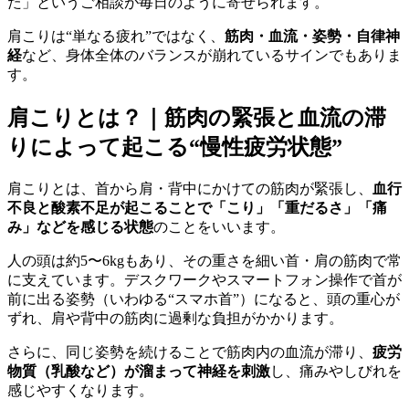
た」というご相談が毎日のように寄せられます。
肩こりは“単なる疲れ”ではなく、
筋肉・血流・姿勢・自律神
経
など、身体全体のバランスが崩れているサインでもありま
す。
肩こりとは？｜筋肉の緊張と血流の滞
りによって起こる“慢性疲労状態”
肩こりとは、首から肩・背中にかけての筋肉が緊張し、
血行
不良と酸素不足が起こることで「こり」「重だるさ」「痛
み」などを感じる状態
のことをいいます。
人の頭は約5〜6kgもあり、その重さを細い首・肩の筋肉で常
に支えています。デスクワークやスマートフォン操作で首が
前に出る姿勢（いわゆる“スマホ首”）になると、頭の重心が
ずれ、肩や背中の筋肉に過剰な負担がかかります。
さらに、同じ姿勢を続けることで筋肉内の血流が滞り、
疲労
物質（乳酸など）が溜まって神経を刺激
し、痛みやしびれを
感じやすくなります。