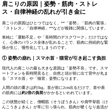
肩こりの原因｜姿勢・筋肉・ストレ
ス・自律神経の乱れが引き金に
肩こりの原因はひとつではなく、**「姿勢」「筋肉の緊張」
「ストレス」「自律神経」**などが複雑に関係しています。
単純に「運動不足」や「長時間のデスクワーク」だけではな
く、心身のバランス全体が乱れることで、筋肉に持続的な緊
張が生じ、慢性化してしまうのです。
① 姿勢の崩れ｜スマホ首・猫背が引き起こす負担
現代人の肩こりの最も大きな原因は「姿勢不良」です。スマ
ートフォンを長時間見ると、自然と頭が前に出て背中が丸ま
る「スマホ首」や「猫背」姿勢になります。
人間の頭の重さは約5kg。首が前に2cm出るだけで、首や肩
の筋肉には
約2倍の負荷
がかかるといわれています。
この状態が続くと、僧帽筋（そうぼうきん）や肩甲挙筋（け
んこうきょきん）が常に引っ張られ、筋肉が硬くなり血流が