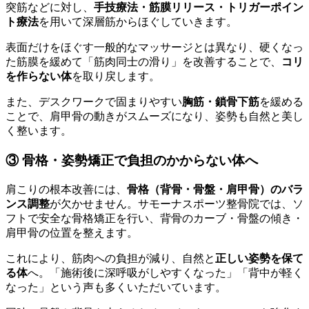
突筋などに対し、
手技療法・筋膜リリース・トリガーポイン
ト療法
を用いて深層筋からほぐしていきます。
表面だけをほぐす一般的なマッサージとは異なり、硬くなっ
た筋膜を緩めて「筋肉同士の滑り」を改善することで、
コリ
を作らない体
を取り戻します。
また、デスクワークで固まりやすい
胸筋・鎖骨下筋
を緩める
ことで、肩甲骨の動きがスムーズになり、姿勢も自然と美し
く整います。
③ 骨格・姿勢矯正で負担のかからない体へ
肩こりの根本改善には、
骨格（背骨・骨盤・肩甲骨）のバラ
ンス調整
が欠かせません。サモーナスポーツ整骨院では、ソ
フトで安全な骨格矯正を行い、背骨のカーブ・骨盤の傾き・
肩甲骨の位置を整えます。
これにより、筋肉への負担が減り、自然と
正しい姿勢を保て
る体
へ。「施術後に深呼吸がしやすくなった」「背中が軽く
なった」という声も多くいただいています。