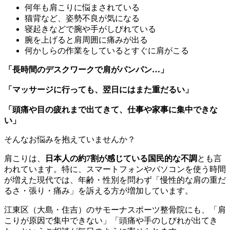
何年も肩こりに悩まされている
猫背など、姿勢不良が気になる
寝起きなどで腕や手がしびれている
腕を上げると肩周囲に痛みが出る
何かしらの作業をしているとすぐに肩がこる
「長時間のデスクワークで肩がパンパン…」
「マッサージに行っても、翌日にはまた重だるい」
「頭痛や目の疲れまで出てきて、仕事や家事に集中できな
い」
そんなお悩みを抱えていませんか？
肩こりは、
日本人の約7割が感じている国民的な不調
とも言
われています。特に、スマートフォンやパソコンを使う時間
が増えた現代では、年齢・性別を問わず「慢性的な肩の重だ
るさ・張り・痛み」を訴える方が増加しています。
江東区（大島・住吉）のサモーナスポーツ整骨院にも、「肩
こりが原因で集中できない」「頭痛や手のしびれが出てき