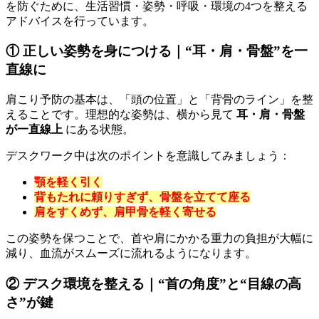
を防ぐために、生活習慣・姿勢・呼吸・環境の4つを整える
アドバイスを行っています。
① 正しい姿勢を身につける｜“耳・肩・骨盤”を一
直線に
肩こり予防の基本は、「頭の位置」と「背骨のライン」を整
えることです。理想的な姿勢は、横から見て
耳・肩・骨盤
が一直線上
にある状態。
デスクワーク中は次のポイントを意識してみましょう：
顎を軽く引く
背もたれに頼りすぎず、骨盤を立てて座る
肩をすくめず、肩甲骨を軽く寄せる
この姿勢を保つことで、首や肩にかかる重力の負担が大幅に
減り、血流がスムーズに流れるようになります。
② デスク環境を整える｜“首の角度”と“目線の高
さ”が鍵