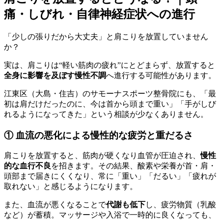
痛・しびれ・自律神経症状への進行
「少しの張りだから大丈夫」と肩こりを放置していません
か？
実は、肩こりは“軽い筋肉の疲れ”にとどまらず、放置すると
全身に影響を及ぼす慢性不調
へ進行する可能性があります。
江東区（大島・住吉）のサモーナスポーツ整骨院にも、「最
初は肩だけだったのに、今は首から頭まで重い」「手がしび
れるようになってきた」という相談が少なくありません。
① 血流の悪化による慢性的な疲労と重だるさ
肩こりを放置すると、筋肉が硬くなり血管が圧迫され、
慢性
的な血行不良
を招きます。その結果、酸素や栄養が首・肩・
頭部まで届きにくくなり、常に「重い」「だるい」「疲れが
取れない」と感じるようになります。
また、血流が悪くなることで
代謝も低下
し、疲労物質（乳酸
など）が蓄積。マッサージや入浴で一時的に良くなっても、