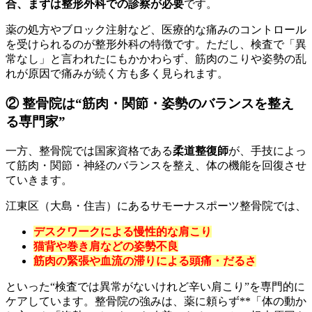
合、まずは整形外科での診察が必要
です。
薬の処方やブロック注射など、医療的な痛みのコントロール
を受けられるのが整形外科の特徴です。ただし、検査で「異
常なし」と言われたにもかかわらず、筋肉のこりや姿勢の乱
れが原因で痛みが続く方も多く見られます。
② 整骨院は“筋肉・関節・姿勢のバランスを整え
る専門家”
一方、整骨院では国家資格である
柔道整復師
が、手技によっ
て筋肉・関節・神経のバランスを整え、体の機能を回復させ
ていきます。
江東区（大島・住吉）にあるサモーナスポーツ整骨院では、
デスクワークによる慢性的な肩こり
猫背や巻き肩などの姿勢不良
筋肉の緊張や血流の滞りによる頭痛・だるさ
といった“検査では異常がないけれど辛い肩こり”を専門的に
ケアしています。整骨院の強みは、薬に頼らず**「体の動か