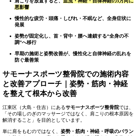
肩こりを放置すると、
血流・神経・自律神経の3方向に
悪影響
慢性的な疲労・頭痛・しびれ・不眠など、全身症状に
発展
姿勢が固定化し、首・背中・腰へ連鎖する“全身の不
調”へ移行
早期の施術と姿勢改善が、慢性化と自律神経の乱れを
防ぐ最善策
サモーナスポーツ整骨院での施術内容
と改善アプローチ｜姿勢・筋肉・神経
を整えて根本から改善
江東区（大島・住吉）にある
サモーナスポーツ整骨院
では、
「その場しのぎのマッサージではなく、肩こりの根本原因を
解消すること」を目的としています。
単に肩をもむのではなく、
姿勢・筋肉・神経・呼吸のバラン