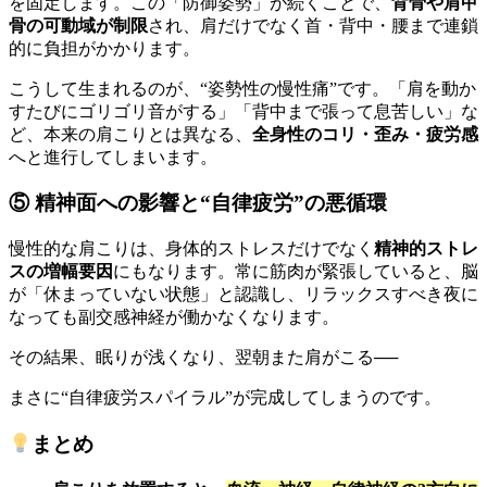
を固定します。この「防御姿勢」が続くことで、
背骨や肩甲
骨の可動域が制限
され、肩だけでなく首・背中・腰まで連鎖
的に負担がかかります。
こうして生まれるのが、“姿勢性の慢性痛”です。「肩を動か
すたびにゴリゴリ音がする」「背中まで張って息苦しい」な
ど、本来の肩こりとは異なる、
全身性のコリ・歪み・疲労感
へと進行してしまいます。
⑤ 精神面への影響と“自律疲労”の悪循環
慢性的な肩こりは、身体的ストレスだけでなく
精神的ストレ
スの増幅要因
にもなります。常に筋肉が緊張していると、脳
が「休まっていない状態」と認識し、リラックスすべき夜に
なっても副交感神経が働かなくなります。
その結果、眠りが浅くなり、翌朝また肩がこる──
まさに“自律疲労スパイラル”が完成してしまうのです。
まとめ