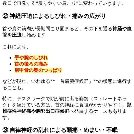
数日で再発する“戻りやすい肩こり”に変わっていきます。
② 神経圧迫によるしびれ・痛みの広がり
首や肩の筋肉が長期間こり固まると、その下を通る
神経や血
管を圧迫
し始めます。
これにより、
手や腕のしびれ
首の後ろの痛み
肩甲骨の奥のつっぱり
などが現れ、いわゆる**「首肩腕症候群」**の状態に進行す
ることも。
特に、デスクワークで頭が前に出る姿勢（ストレートネッ
ク）を続けている方は、首の神経に負担がかかりやすく、
頚
椎症性神経痛や胸郭出口症候群
へ発展するケースもありま
す。
③ 自律神経の乱れによる頭痛・めまい・不眠