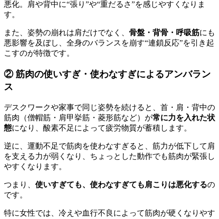
悪化。肩や背中に“張り”や“重だるさ”を感じやすくなりま
す。
また、姿勢の崩れは肩だけでなく、
骨盤・背骨・呼吸筋
にも
悪影響を及ぼし、全身のバランスを崩す“連鎖反応”を引き起
こすのが特徴です。
② 筋肉の使いすぎ・使わなすぎによるアンバラン
ス
デスクワークや家事で同じ姿勢を続けると、首・肩・背中の
筋肉（僧帽筋・肩甲挙筋・菱形筋など）が
常に力を入れた状
態
になり、酸素不足によって疲労物質が蓄積します。
逆に、運動不足で筋肉を使わなすぎると、筋力が低下して肩
を支える力が弱くなり、ちょっとした動作でも筋肉が緊張し
やすくなります。
つまり、
使いすぎても、使わなすぎても肩こりは悪化する
の
です。
特に女性では、冷えや血行不良によって筋肉が硬くなりやす