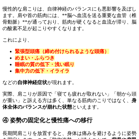
慢性的な肩こりは、自律神経のバランスにも悪影響を及ぼし
ます。肩や首の筋肉には、**脳へ血流を送る重要な血管（椎
骨動脈）**が通っており、筋肉が硬くなると血流が滞り、脳
の酸素不足が起こりやすくなります。
これにより、
緊張型頭痛（締め付けられるような頭痛）
めまい・ふらつき
睡眠の質の低下・浅い眠り
集中力の低下・イライラ
などの
自律神経症状
が現れます。
実際、肩こりが原因で「寝ても疲れが取れない」「朝から頭
が重い」と訴える方は多く、単なる筋肉のこりではなく、
身
体全体のバランスが崩れた状態
といえます。
④ 姿勢の固定化と慢性痛への移行
長期間肩こりを放置すると、身体は痛みを避けるように姿勢