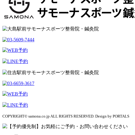
COPYRIGHT© samona.co.jp ALL RIGHTS RESERVED. Design by PORTALS