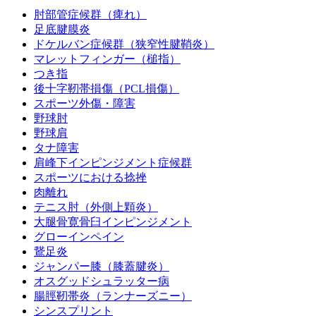
肘部管症候群（痺れ）
足底腱膜炎
ドケルバン症候群（狭窄性腱鞘炎）
マレットフィンガー（槌指）
つき指
後十字靭帯損傷（PCL損傷）
スポーツ外傷・障害
野球肘
野球肩
タナ障害
肩峰下インピンジメント症候群
スポーツにおける捻挫
肉離れ
テニス肘（外側上顆炎）
大腿骨寛骨臼インピンジメント
グローインペイン
鵞足炎
ジャンパー膝（膝蓋腱炎）
オスグッドシュラッター病
腸脛靭帯炎（ランナーズニー）
シンスプリント