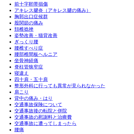
前十字靭帯損傷
アキレス腱炎（アキレス腱の痛み）
胸郭出口症候群
股関節の痛み
頚椎捻挫
姿勢改善・猫背改善
ぎっくり腰
腰椎すべり症
腰部椎間板ヘルニア
坐骨神経痛
脊柱管狭窄症
寝違え
四十肩・五十肩
整形外科に行っても異常が見られなかった
肩こり
背中の痛み・はり
交通事故保険について
交通事故後の転院と併院
交通事故の慰謝料と治療費
交通事故に遭ってしまったら
腰痛