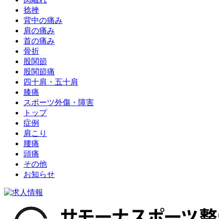
捻挫
背中の痛み
肩の痛み
首の痛み
骨折
股関節
股関節痛
四十肩・五十肩
膝痛
スポーツ外傷・障害
トップ
症例
肩こり
腰痛
頭痛
その他
お知らせ