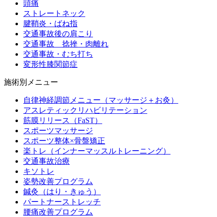
頭痛
ストレートネック
腱鞘炎・ばね指
交通事故後の肩こり
交通事故 捻挫・肉離れ
交通事故・むち打ち
変形性膝関節症
施術別メニュー
自律神経調節メニュー（マッサージ＋お灸）
アスレティックリハビリテーション
筋膜リリース（FaST）
スポーツマッサージ
スポーツ整体×骨盤矯正
楽トレ（インナーマッスルトレーニング）
交通事故治療
キソトレ
姿勢改善プログラム
鍼灸（はり・きゅう）
パートナーストレッチ
腰痛改善プログラム