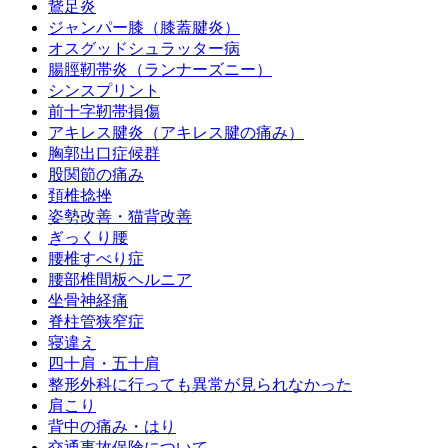
鵞足炎
ジャンパー膝（膝蓋腱炎）
オスグッドシュラッター病
腸脛靭帯炎（ランナーズニー）
シンスプリント
前十字靭帯損傷
アキレス腱炎（アキレス腱の痛み）
胸郭出口症候群
股関節の痛み
頚椎捻挫
姿勢改善・猫背改善
ぎっくり腰
腰椎すべり症
腰部椎間板ヘルニア
坐骨神経痛
脊柱管狭窄症
寝違え
四十肩・五十肩
整形外科に行っても異常が見られなかった
肩こり
背中の痛み・はり
交通事故保険について