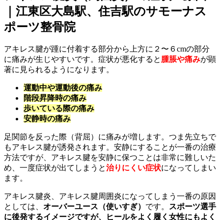
｜江東区大島駅、住吉駅のサモーナス
ポーツ整骨院
アキレス腱が踵に付着する部分から上方に２〜６cmの部分
に痛みが生じやすいです。症状が悪化すると
腫脹や痛み
が顕
著に見られるようになります。
運動中や運動後の痛み
階段昇降時の痛み
歩いている際の痛み
安静時の痛み
足関節を反った際（背屈）に痛みが増します。つま先立ちで
もアキレス腱が誘発されます。安静にすることが一番の治療
方法ですが、アキレス腱を安静に保つことは非常に難しいた
め、一度症状が出てしまうと
治りにくい症状
になってしまい
ます。
アキレス腱炎、アキレス腱周囲炎になってしまう一番の原因
としては、
オーバーユース（使いすぎ）
です。
スポーツ選手
に後発するイメージですが、ヒールをよく履く女性にもよく