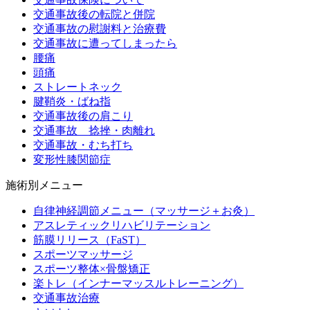
交通事故後の転院と併院
交通事故の慰謝料と治療費
交通事故に遭ってしまったら
腰痛
頭痛
ストレートネック
腱鞘炎・ばね指
交通事故後の肩こり
交通事故 捻挫・肉離れ
交通事故・むち打ち
変形性膝関節症
施術別メニュー
自律神経調節メニュー（マッサージ＋お灸）
アスレティックリハビリテーション
筋膜リリース（FaST）
スポーツマッサージ
スポーツ整体×骨盤矯正
楽トレ（インナーマッスルトレーニング）
交通事故治療