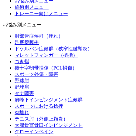
お悩み別メニュー
施術別メニュー
トレーニー向けメニュー
お悩み別メニュー
肘部管症候群（痺れ）
足底腱膜炎
ドケルバン症候群（狭窄性腱鞘炎）
マレットフィンガー（槌指）
つき指
後十字靭帯損傷（PCL損傷）
スポーツ外傷・障害
野球肘
野球肩
タナ障害
肩峰下インピンジメント症候群
スポーツにおける捻挫
肉離れ
テニス肘（外側上顆炎）
大腿骨寛骨臼インピンジメント
グローインペイン