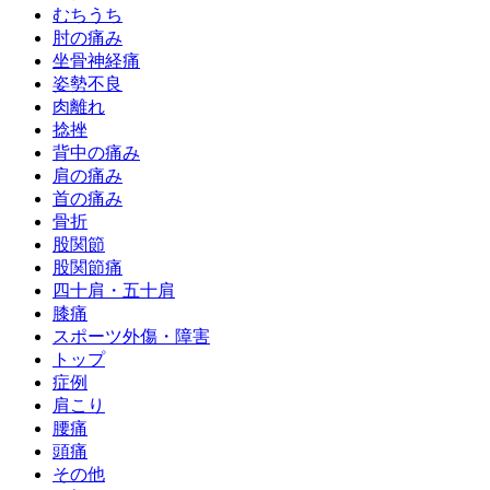
むちうち
肘の痛み
坐骨神経痛
姿勢不良
肉離れ
捻挫
背中の痛み
肩の痛み
首の痛み
骨折
股関節
股関節痛
四十肩・五十肩
膝痛
スポーツ外傷・障害
トップ
症例
肩こり
腰痛
頭痛
その他