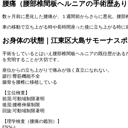
腰痛（腰部椎間板ヘルニアの手術歴あり
数ヶ月前に悪化した腰痛が、１週間前からさらに悪化。腰部
車の移動で立ち上がる時や長時間座った後に立ち上がる時に
お身体の状態｜江東区大島サモーナスポ
手術をしているとはいえ腰部椎間板ヘルニアの既往歴がある
を究明することが大切です。
座位からの立ち上がりで痛みが強く直立になれない。
跛行:臀筋機能不全
腸骨を腰椎に移植している
【立位検査】
前屈:可動域制限著明
後屈:腰椎伸展制限
回旋:可動域制限著明
【理学検査（腰痛の鑑別）】
FNS(-)