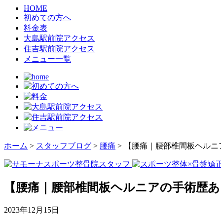
HOME
初めての方へ
料金表
大島駅前院アクセス
住吉駅前院アクセス
メニュー一覧
ホーム
>
スタッフブログ
>
腰痛
>
【腰痛｜腰部椎間板ヘルニ
【腰痛｜腰部椎間板ヘルニアの手術歴あ
2023年12月15日