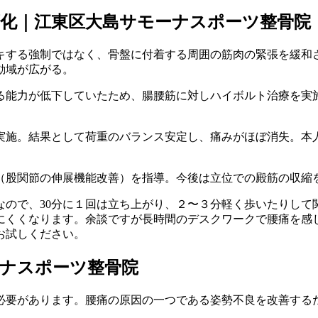
化｜江東区大島サモーナスポーツ整骨院
キする強制ではなく、骨盤に付着する周囲の筋肉の緊張を緩和
動域が広がる。
る能力が低下していたため、腸腰筋に対しハイボルト治療を実
実施。結果として荷重のバランス安定し、痛みがほぼ消失。本
（股関節の伸展機能改善）を指導。今後は立位での殿筋の収縮
なので、30分に１回は立ち上がり、２〜３分軽く歩いたりして
にくくなります。余談ですが長時間のデスクワークで腰痛を感
お試しください。
ナスポーツ整骨院
必要があります。腰痛の原因の一つである姿勢不良を改善する