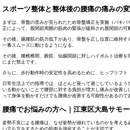
スポーツ整体と整体後の腰痛の痛みの変
まずは、骨盤の歪みが見られたため骨盤矯正を実施（バキバ
正によって、股関節周囲の筋肉の緊張が緩和され股関節の可
その後、腸腰筋の筋力低下があり、骨盤を正し位置に維持す
一番スムーズに動けるようになる。
その後、腰椎椎間、殿筋、仙腸関節に対しハイボルト治療を
にまだ禁止です。
さらに、歩行動作時の安定性を高めるために、ヒップリフト
日常生活上での指導では、ほとんど座って過ごしているよう
いる動かないことで腰部に対する負担が増大し痛みが改善し
って身体を動かすだけでも腰痛が改善する可能性があるので
腰痛でお悩みの方へ｜江東区大島サモー
姿勢不良による腰痛は、なぜ姿勢が崩れているのかを考える
い立ち方をするための筋肉を強化することが大切です。