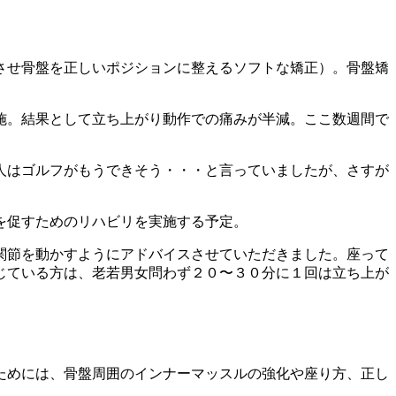
させ骨盤を正しいポジションに整えるソフトな矯正）。骨盤矯
施。結果として立ち上がり動作での痛みが半減。ここ数週間で
人はゴルフがもうできそう・・・と言っていましたが、さすが
を促すためのリハビリを実施する予定。
関節を動かすようにアドバイスさせていただきました。座って
じている方は、老若男女問わず２０〜３０分に１回は立ち上が
ためには、骨盤周囲のインナーマッスルの強化や座り方、正し