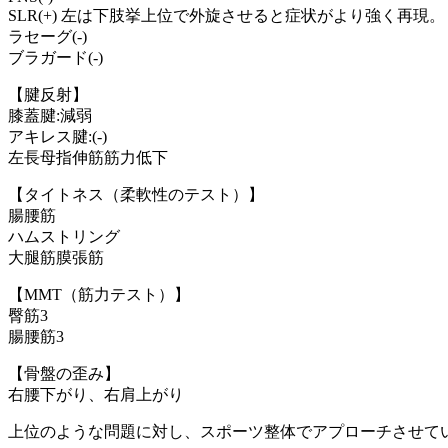
SLR(+) 左は下肢挙上位で外旋させると症状がより強く再現。
ラセーグ(-)
ブラガード(-)
【腱反射】
膝蓋腱:減弱
アキレス腱:(-)
左長母指伸筋筋力低下
【タイトネス（柔軟性のテスト）】
腸腰筋
ハムストリング
大腿筋膜張筋
【MMT（筋力テスト）】
臀筋3
腸腰筋3
【骨盤の歪み】
右腰下がり、右肩上がり
上位のような問題に対し、スポーツ整体でアプローチさせて