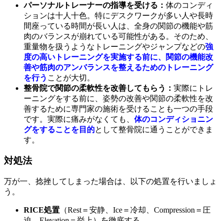
パーソナルトレーナーの指導を受ける：
体のコンディ
ションは十人十色。特にデスクワークが多い人や長時
間座っている時間が長い人は、全身の関節の機能や筋
肉のバランスが崩れている可能性がある。そのため、
重量物を扱うようなトレーニングやジャンプなどの
強
度の高いトレーニングを実施する前に、関節の機能改
善や筋肉のアンバランスを整えるためのトレーニング
を行う
ことが大切。
整骨院で関節の柔軟性を改善してもらう：
実際にトレ
ーニングをする前に、姿勢の改善や関節の柔軟性を改
善するために専門家の施術を受けることも一つの手段
です。実際に痛みがなくても、
体のコンディショニン
グをすることを目的
として整骨院に通うことができま
す。
対処法
万が一、捻挫してしまった場合は、以下の処置を行いましょ
う。
RICE処置
（Rest＝安静、Ice＝冷却、Compression＝圧
迫、Elevation＝挙上）を徹底する