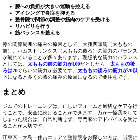
膝への負担が大きい運動を控える
アイシングで炎症を抑える
整骨院で関節の調整や筋肉のケアを受ける
リハビリを行う
筋バランスを整える
膝の関節周囲の痛みの原因として、大腿四頭筋（太ももの
前）、ハムストリングス（太ももの後ろ）の筋力のバランス
が崩れていることが多々あります。理想的な筋力のバランス
としては、
太ももの前の筋力が100
だとしたら、
太ももの後
ろは70
ぐらいの筋力が必要です。
太ももの後ろの筋力が70以
下
になると多くの膝の痛みの原因になるので要注意です。
まとめ
ジムでのトレーニングは、正しいフォームと適切なケアを行
うことで、安全に続けることができます。万が一怪我をして
しまった場合は、自己判断せず、専門家のアドバイスを受け
ることが大切です。
江東区・大島・住吉エリアで整骨院をお探しの方は、当院に