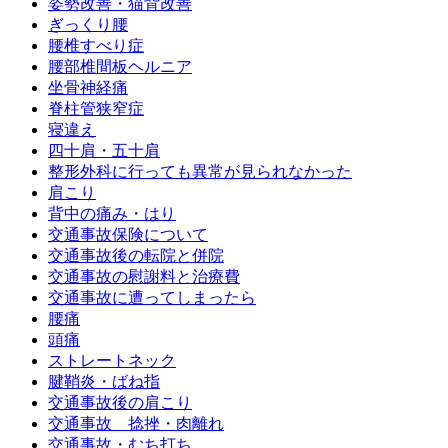
姿勢改善・猫背改善
ぎっくり腰
腰椎すべり症
腰部椎間板ヘルニア
坐骨神経痛
脊柱管狭窄症
寝違え
四十肩・五十肩
整形外科に行っても異常が見られなかった
肩こり
背中の痛み・はり
交通事故保険について
交通事故後の転院と併院
交通事故の慰謝料と治療費
交通事故に遭ってしまったら
腰痛
頭痛
ストレートネック
腱鞘炎・ばね指
交通事故後の肩こり
交通事故 捻挫・肉離れ
交通事故・むち打ち