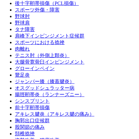
後十字靭帯損傷（PCL損傷）
スポーツ外傷・障害
野球肘
野球肩
タナ障害
肩峰下インピンジメント症候群
スポーツにおける捻挫
肉離れ
テニス肘（外側上顆炎）
大腿骨寛骨臼インピンジメント
グローインペイン
鵞足炎
ジャンパー膝（膝蓋腱炎）
オスグッドシュラッター病
腸脛靭帯炎（ランナーズニー）
シンスプリント
前十字靭帯損傷
アキレス腱炎（アキレス腱の痛み）
胸郭出口症候群
股関節の痛み
頚椎捻挫