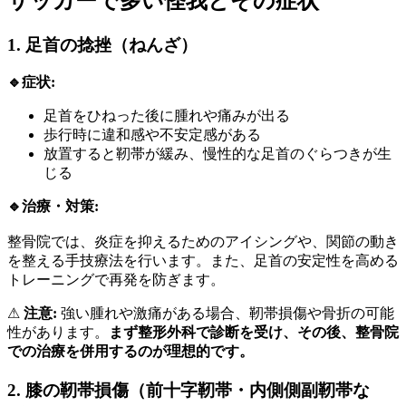
サッカーで多い怪我とその症状
1. 足首の捻挫（ねんざ）
🔹症状:
足首をひねった後に腫れや痛みが出る
歩行時に違和感や不安定感がある
放置すると靭帯が緩み、慢性的な足首のぐらつきが生
じる
🔹治療・対策:
整骨院では、炎症を抑えるためのアイシングや、関節の動き
を整える手技療法を行います。また、足首の安定性を高める
トレーニングで再発を防ぎます。
⚠
注意:
強い腫れや激痛がある場合、靭帯損傷や骨折の可能
性があります。
まず整形外科で診断を受け、その後、整骨院
での治療を併用するのが理想的です。
2. 膝の靭帯損傷（前十字靭帯・内側側副靭帯な