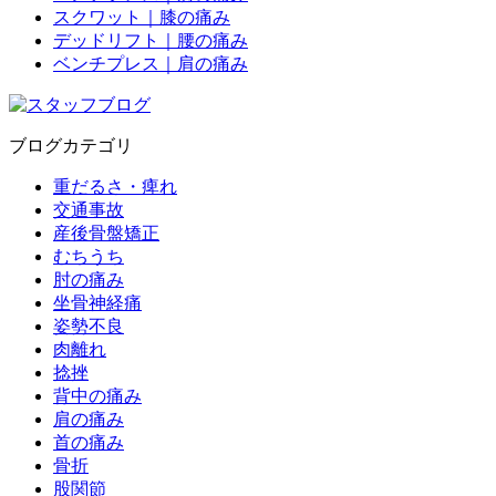
スクワット｜膝の痛み
デッドリフト｜腰の痛み
ベンチプレス｜肩の痛み
ブログカテゴリ
重だるさ・痺れ
交通事故
産後骨盤矯正
むちうち
肘の痛み
坐骨神経痛
姿勢不良
肉離れ
捻挫
背中の痛み
肩の痛み
首の痛み
骨折
股関節