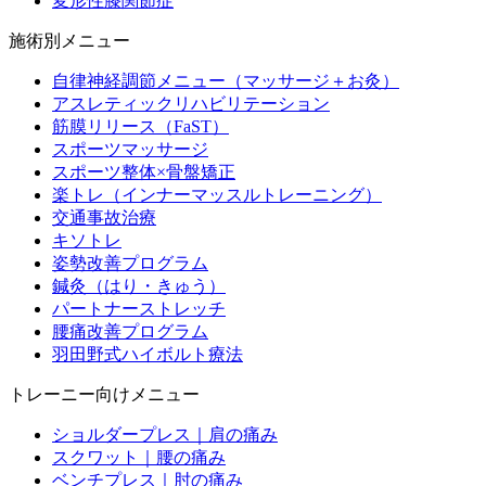
変形性膝関節症
施術別メニュー
自律神経調節メニュー（マッサージ＋お灸）
アスレティックリハビリテーション
筋膜リリース（FaST）
スポーツマッサージ
スポーツ整体×骨盤矯正
楽トレ（インナーマッスルトレーニング）
交通事故治療
キソトレ
姿勢改善プログラム
鍼灸（はり・きゅう）
パートナーストレッチ
腰痛改善プログラム
羽田野式ハイボルト療法
トレーニー向けメニュー
ショルダープレス｜肩の痛み
スクワット｜腰の痛み
ベンチプレス｜肘の痛み