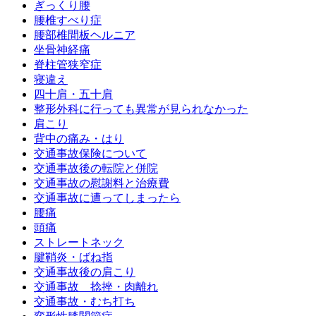
ぎっくり腰
腰椎すべり症
腰部椎間板ヘルニア
坐骨神経痛
脊柱管狭窄症
寝違え
四十肩・五十肩
整形外科に行っても異常が見られなかった
肩こり
背中の痛み・はり
交通事故保険について
交通事故後の転院と併院
交通事故の慰謝料と治療費
交通事故に遭ってしまったら
腰痛
頭痛
ストレートネック
腱鞘炎・ばね指
交通事故後の肩こり
交通事故 捻挫・肉離れ
交通事故・むち打ち