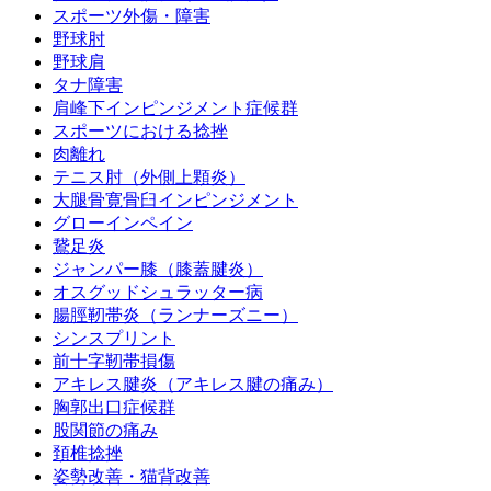
スポーツ外傷・障害
野球肘
野球肩
タナ障害
肩峰下インピンジメント症候群
スポーツにおける捻挫
肉離れ
テニス肘（外側上顆炎）
大腿骨寛骨臼インピンジメント
グローインペイン
鵞足炎
ジャンパー膝（膝蓋腱炎）
オスグッドシュラッター病
腸脛靭帯炎（ランナーズニー）
シンスプリント
前十字靭帯損傷
アキレス腱炎（アキレス腱の痛み）
胸郭出口症候群
股関節の痛み
頚椎捻挫
姿勢改善・猫背改善