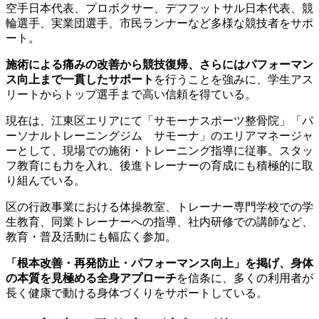
空手日本代表、プロボクサー、デフフットサル日本代表、競
輪選手、実業団選手、市民ランナーなど多様な競技者をサポ
ート。
施術による痛みの改善から競技復帰、さらにはパフォーマン
ス向上まで一貫したサポート
を行うことを強みに、学生アス
リートからトップ選手まで高い信頼を得ている。
現在は、江東区エリアにて「サモーナスポーツ整骨院」「パ
ーソナルトレーニングジム サモーナ」のエリアマネージャ
ーとして、現場での施術・トレーニング指導に従事。スタッ
フ教育にも力を入れ、後進トレーナーの育成にも積極的に取
り組んでいる。
区の行政事業における体操教室、トレーナー専門学校での学
生教育、同業トレーナーへの指導、社内研修での講師など、
教育・普及活動にも幅広く参加。
「根本改善・再発防止・パフォーマンス向上」を掲げ、身体
の本質を見極める全身アプローチ
を信条に、多くの利用者が
長く健康で動ける身体づくりをサポートしている。