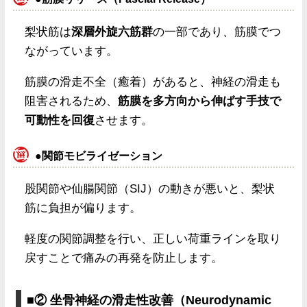
梨状筋は
深層外旋六筋群
の一部であり、筋膜でつ
ながっています。
筋膜の滑走不全（癒着）があると、神経の滑走も
阻害されるため、
筋膜を多方向から伸ばす手技で
可動性を回復
させます。
●関節モビライゼーション
股関節や仙腸関節（SIJ）の動きが悪いと、梨状
筋に負担が偏ります。
軽度の関節調整を行い、正しい荷重ラインを取り
戻すことで痛みの再発を防止します。
■② 坐骨神経の滑走性改善（Neurodynamic