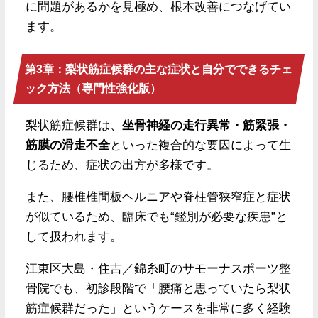
に問題があるかを見極め、根本改善につなげてい
ます。
第3章：梨状筋症候群の主な症状と自分でできるチェ
ック方法（専門性強化版）
梨状筋症候群は、
坐骨神経の走行異常・筋緊張・
筋膜の滑走不全
といった複合的な要因によって生
じるため、症状の出方が多様です。
また、腰椎椎間板ヘルニアや脊柱管狭窄症と症状
が似ているため、臨床でも“鑑別が必要な疾患”と
して扱われます。
江東区大島・住吉／錦糸町のサモーナスポーツ整
骨院でも、初診段階で「腰痛と思っていたら梨状
筋症候群だった」というケースを非常に多く経験