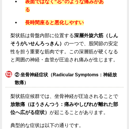
表面ではなく“芯”のような痛みがあ
る
長時間座ると悪化しやすい
梨状筋は骨盤内部に位置する
深層外旋六筋（しん
そうがいせんろっきん）
の一つで、股関節の安定
性を担う重要な筋肉です。この深層筋が硬くなる
と周囲の神経・血管が圧迫され痛みが生じます。
② 坐骨神経症状（Radicular Symptoms：神経放
散痛）
梨状筋症候群では、坐骨神経が圧迫されることで
放散痛（ほうさんつう：痛みやしびれが離れた部
位へ広がる症状）
が起こることがあります。
典型的な症状は以下の通りです。