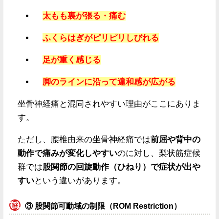
太もも裏が張る・痛む
ふくらはぎがピリピリしびれる
足が重く感じる
脚のラインに沿って違和感が広がる
坐骨神経痛と混同されやすい理由がここにありま
す。
ただし、腰椎由来の坐骨神経痛では
前屈や背中の
動作で痛みが変化しやすい
のに対し、梨状筋症候
群では
股関節の回旋動作（ひねり）で症状が出や
すい
という違いがあります。
③ 股関節可動域の制限（ROM Restriction）