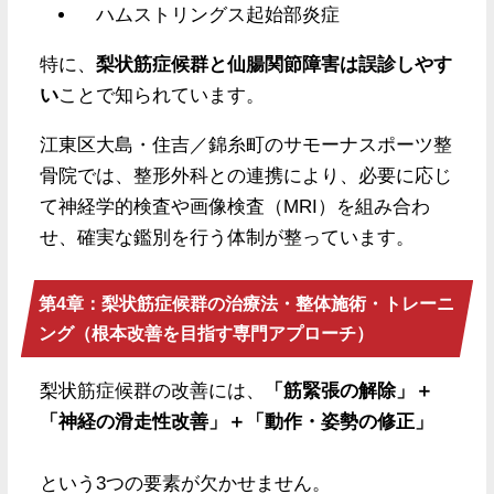
ハムストリングス起始部炎症
特に、
梨状筋症候群と仙腸関節障害は誤診しやす
い
ことで知られています。
江東区大島・住吉／錦糸町のサモーナスポーツ整
骨院では、整形外科との連携により、必要に応じ
て神経学的検査や画像検査（MRI）を組み合わ
せ、確実な鑑別を行う体制が整っています。
第4章：梨状筋症候群の治療法・整体施術・トレーニ
ング（根本改善を目指す専門アプローチ）
梨状筋症候群の改善には、
「筋緊張の解除」＋
「神経の滑走性改善」＋「動作・姿勢の修正」
という3つの要素が欠かせません。