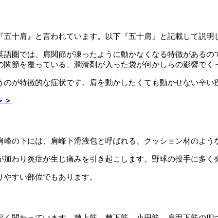
く『五十肩』と言われています。以下『五十肩』と記載して説明
英語圏では、肩関節が凍ったように動かなくなる特徴があるの
の関節を覆っている、潤滑剤が入った袋が何かしらの影響でく
うのが特徴的な症状です。肩を動かしたくても動かせない辛い
＞＞
肩峰の下には、肩峰下滑液包と呼ばれる、クッション材のよう
が加わり炎症が生じ痛みを引き起こします。野球の投手に多く
りやすい部位でもあります。
深く関わっています。棘上筋、棘下筋、小円筋、肩甲下筋の四