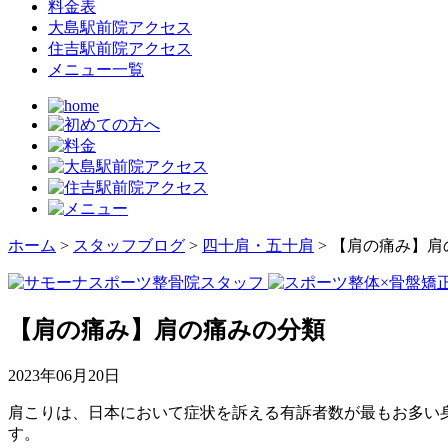
料金表
大島駅前院アクセス
住吉駅前院アクセス
メニュー一覧
ホーム
>
スタッフブログ
>
四十肩・五十肩
>
【肩の痛み】肩
【肩の痛み】肩の痛みの分類
2023年06月20日
肩こりは、日本において症状を訴える有訴者数が最もお多い
す。