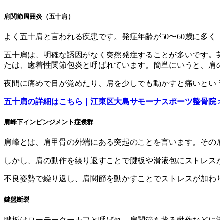
肩関節周囲炎（五十肩）
よく五十肩と言われる疾患です。発症年齢が50〜60歳に多
五十肩は、明確な誘因がなく突然発症することが多いです。
たは、癒着性関節包炎と呼ばれています。簡単にいうと、肩
夜間に痛めで目が覚めたり、肩を少しでも動かすと痛いとい
五十肩の詳細はこちら｜江東区大島サモーナスポーツ整骨院
肩峰下インピンジメント症候群
肩峰とは、肩甲骨の外端にある突起のことを言います。その
しかし、肩の動作を繰り返すことで腱板や滑液包にストレス
不良姿勢で繰り返し、肩関節を動かすことでストレスが加わ
鍵盤断裂
腱板はローテーターカフと呼ばれ、肩関節を捻る動作などに