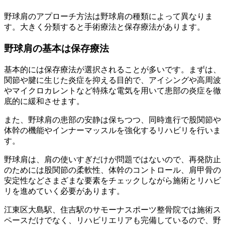
野球肩のアプローチ方法は野球肩の種類によって異なりま
す。大きく分類すると手術療法と保存療法があります。
野球肩の基本は保存療法
基本的には保存療法が選択されることが多いです。まずは、
関節や腱に生じた炎症を抑える目的で、アイシングや高周波
やマイクロカレントなど特殊な電気を用いて患部の炎症を徹
底的に緩和させます。
また、野球肩の患部の安静は保ちつつ、同時進行で股関節や
体幹の機能やインナーマッスルを強化するリハビリを行いま
す。
野球肩は、肩の使いすぎだけが問題ではないので、再発防止
のためには股関節の柔軟性、体幹のコントロール、肩甲骨の
安定性などさまざまな要素をチェックしながら施術とリハビ
リを進めていく必要があります。
江東区大島駅、住吉駅のサモーナスポーツ整骨院では施術ス
ペースだけでなく、リハビリエリアも完備しているので、野