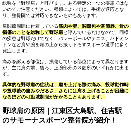
総称を『野球肩』と呼びます。ある特定の一つの疾患ではな
いのでご注意ください。種類によっては、手術が適応とな
り、整骨院では対応できないものもあります。
肩関節周囲に付着している
筋肉や腱、関節包や関節唇、骨の
損傷のことを総称して野球肩
と呼んでいるだけなので、同様
の疾患は野球だけでなく、バレーボールやテニス、バドミン
トンなど肩や腕を頭の上から振り下ろすスポーツ選手に多く
発症します。
痛みを訴える部位は、損傷している部位によって異なります
が、主に肩の前、後ろ、上腕部分の３箇所のいずれかに出ま
す。
具体的な野球肩の症状は、肩を上げる際の痛み、投球動作時
や投球後の痛みやだるさ、さらには肩を上げることが困難に
なるほどの可動域制限がかかることもあります。
野球肩の原因｜江東区大島駅、住吉駅
のサモーナスポーツ整骨院が紹介！