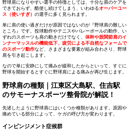
野球肩になりやすい選手の特徴としては、十分な肩のケアを
できておらず、酷使し続けてしまう、いわゆる
オーバーユー
ス（使いすぎ）
の選手に多く見られます。
単に肩の使い過ぎだけが原因ではないのが『野球肩の難しい
ところ』です。投球動作やテニスやバレーボールの動作、い
ずれのスポーツも肩の動きだけでなく、
体幹や股関節肩のイ
ンナーマッスルの機能低下、疲労による不自然なフォームで
のスポーツ動作
など、さまざまな要素が組み合わさり、野球
肩を引き起こします。
なので単に安静にして痛みが緩和したからといって、すぐに
野球を開始するとすぐに野球肩による痛みが再び生じます。
野球肩の種類｜江東区大島駅、住吉駅
のサモーナスポーツ整骨院が解説！
先述したように野球肩にはいくつか種類があります。原因や
痛めている部分によって、ケガの呼び方が変わります。
インピンジメント症候群