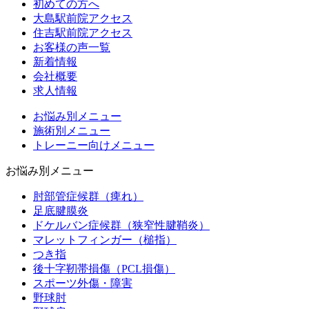
初めての方へ
大島駅前院アクセス
住吉駅前院アクセス
お客様の声一覧
新着情報
会社概要
求人情報
お悩み別メニュー
施術別メニュー
トレーニー向けメニュー
お悩み別メニュー
肘部管症候群（痺れ）
足底腱膜炎
ドケルバン症候群（狭窄性腱鞘炎）
マレットフィンガー（槌指）
つき指
後十字靭帯損傷（PCL損傷）
スポーツ外傷・障害
野球肘