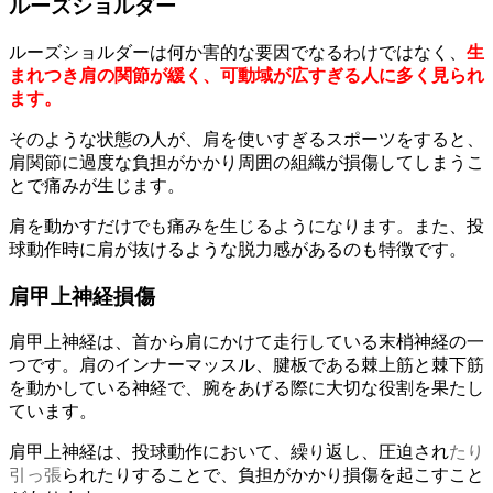
ルーズショルダー
ルーズショルダーは何か害的な要因でなるわけではなく、
生
まれつき肩の関節が緩く、可動域が広すぎる人に多く見られ
ます。
そのような状態の人が、肩を使いすぎるスポーツをすると、
肩関節に過度な負担がかかり周囲の組織が損傷してしまうこ
とで痛みが生じます。
肩を動かすだけでも痛みを生じるようになります。また、投
球動作時に肩が抜けるような脱力感があるのも特徴です。
肩甲上神経損傷
肩甲上神経は、首から肩にかけて走行している末梢神経の一
つです。肩のインナーマッスル、腱板である棘上筋と棘下筋
を動かしている神経で、腕をあげる際に大切な役割を果たし
ています。
肩甲上神経は、投球動作において、繰り返し、圧迫され
たり
引っ張
られたりすることで、負担がかかり損傷を起こすこと