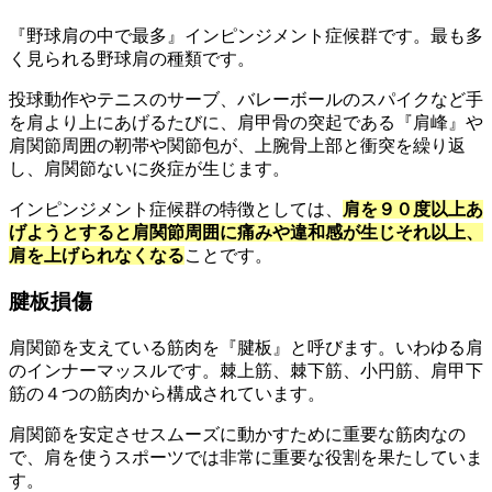
『野球肩の中で最多』インピンジメント症候群です。最も多
く見られる野球肩の種類です。
投球動作やテニスのサーブ、バレーボールのスパイクなど手
を肩より上にあげるたびに、肩甲骨の突起である『肩峰』や
肩関節周囲の靭帯や関節包が、上腕骨上部と衝突を繰り返
し、肩関節ないに炎症が生じます。
インピンジメント症候群の特徴としては、
肩を９０度以上あ
げようとすると肩関節周囲に痛みや違和感が生じそれ以上、
肩を上げられなくなる
ことです。
腱板損傷
肩関節を支えている筋肉を『腱板』と呼びます。いわゆる肩
のインナーマッスルです。棘上筋、棘下筋、小円筋、肩甲下
筋の４つの筋肉から構成されています。
肩関節を安定させスムーズに動かすために重要な筋肉なの
で、肩を使うスポーツでは非常に重要な役割を果たしていま
す。