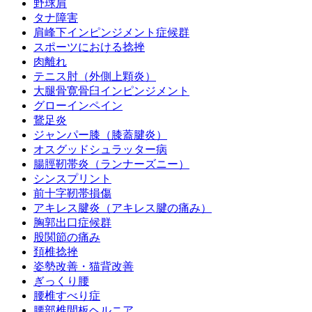
野球肩
タナ障害
肩峰下インピンジメント症候群
スポーツにおける捻挫
肉離れ
テニス肘（外側上顆炎）
大腿骨寛骨臼インピンジメント
グローインペイン
鵞足炎
ジャンパー膝（膝蓋腱炎）
オスグッドシュラッター病
腸脛靭帯炎（ランナーズニー）
シンスプリント
前十字靭帯損傷
アキレス腱炎（アキレス腱の痛み）
胸郭出口症候群
股関節の痛み
頚椎捻挫
姿勢改善・猫背改善
ぎっくり腰
腰椎すべり症
腰部椎間板ヘルニア