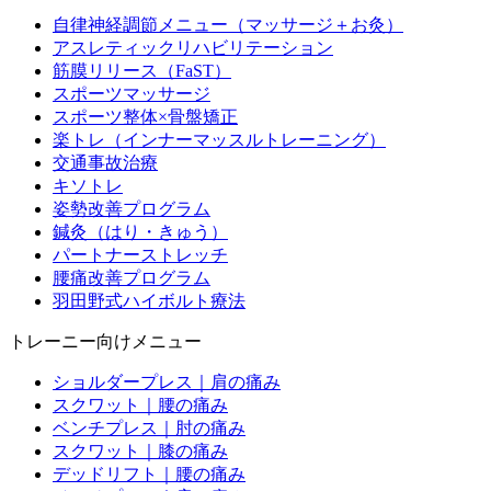
自律神経調節メニュー（マッサージ＋お灸）
アスレティックリハビリテーション
筋膜リリース（FaST）
スポーツマッサージ
スポーツ整体×骨盤矯正
楽トレ（インナーマッスルトレーニング）
交通事故治療
キソトレ
姿勢改善プログラム
鍼灸（はり・きゅう）
パートナーストレッチ
腰痛改善プログラム
羽田野式ハイボルト療法
トレーニー向けメニュー
ショルダープレス｜肩の痛み
スクワット｜腰の痛み
ベンチプレス｜肘の痛み
スクワット｜膝の痛み
デッドリフト｜腰の痛み