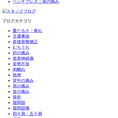
ベンチプレス｜肩の痛み
ブログカテゴリ
重だるさ・痺れ
交通事故
産後骨盤矯正
むちうち
肘の痛み
坐骨神経痛
姿勢不良
肉離れ
捻挫
背中の痛み
肩の痛み
首の痛み
骨折
股関節
股関節痛
四十肩・五十肩