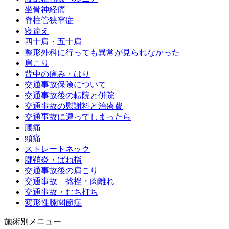
坐骨神経痛
脊柱管狭窄症
寝違え
四十肩・五十肩
整形外科に行っても異常が見られなかった
肩こり
背中の痛み・はり
交通事故保険について
交通事故後の転院と併院
交通事故の慰謝料と治療費
交通事故に遭ってしまったら
腰痛
頭痛
ストレートネック
腱鞘炎・ばね指
交通事故後の肩こり
交通事故 捻挫・肉離れ
交通事故・むち打ち
変形性膝関節症
施術別メニュー